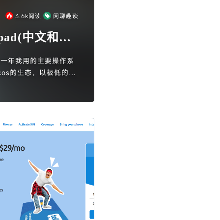
3.6k
阅读
闲聊趣谈
pad(中文和英
过去一年我用的主要操作系
acos的生态，以极低的价
然后随着这款新款模具的macmi
50的价格入手了这款丐版
 配合macmini的想法开
旧以及没有适配maco
腾，决定记录一下这个过