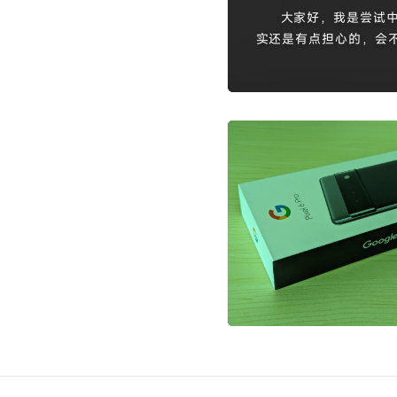
（免root）
大家好，我是尝试中成
实还是有点担心的，会
到其他人的来电，一度
不能主动打电话了（当
遇到过的，我大概也猜到了
以为需要root才可以
（果然方法总是比困难