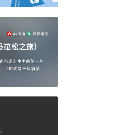
4k
阅读
闲聊趣谈
马拉松之旅）
式完成人生中的第一场
，那应该是三年前就可
，所以本身也不是非常
从大学刚入学只跑过两