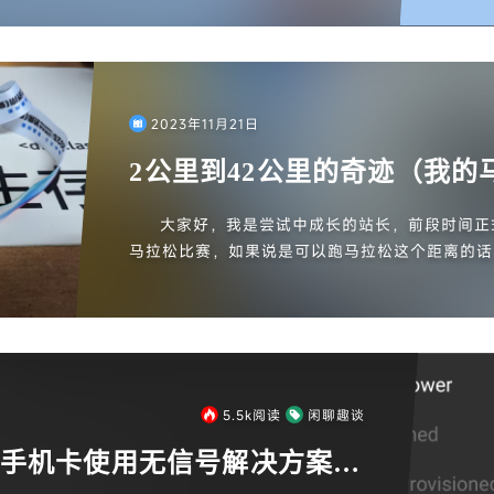
的文章(水文)。今天给大家带来的是关于esim的
0+美元，心疼钱包。最后得出的结论，仅仅推荐三
sim，本文需要用到支持esim的手机，使用国产手
试，但我相信未来esim肯定会进行普及的（老设
卡是芯片内嵌到手机的，不是所谓的纯电子卡），
2023年11月21日
2公里到42公里的奇迹（我的
大家好，我是尝试中成长的站长，前段时间正
马拉松比赛，如果说是可以跑马拉松这个距离的话
以了，由于疫情，当时很多的旅游计划都被打断了
积极的去找马拉松比赛。这次就分享一下，我如何
公里的废物到42公里的奇迹吧。
5.5k
阅读
闲聊趣谈
ro国内手机卡使用无信号解决方案