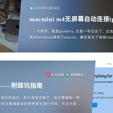
2024年12月14日
macmini m4无屏幕自动连接i
文版本以及改进)
大家好，我是growtry, 又是一年过去了，
统从windows转向了macos，最初是为了体验m
格入手了macbook pro 2015 15.4 inch. 
ni的出现以及16g起步的超高性价比，最终以34
的macmini m4. 由于其便携性，所以之前的ipad
始提上日程，这个思路很简单，但网上的教程过于老
s 15和英文版的参考文章，所以经过一小会的折
程。
4.9k
阅读
闲聊趣谈
旅——附踩坑指南
中成长的站长，好久没写文章了，这次要通知一件
关的文章准备尝试使用英文进行书写，不过大家不
的。其他文章还是使用中文进行书写，所以大家应