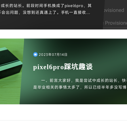
长的站长。前段时间手机换成了pixel6pro，其
不会出问题，没想到还真遇上了。手机一直接收不
怀疑是运营商拦截的问题，后面打开一看，我甚至
然也和地区比较偏僻有关），这是之前用手机从未
问题所在，pixel不支持volte导致的，之前一直
，都准备换回原来的手机了，后面找到了免root方案
多）。
2023年07月14日
pixel6pro踩坑趣谈
一、前言大家好，我是尝试中成长的站长，快
是毕业相关的事情太多了，所以已经半年多没写博客
四年前高考结束买的，已经用了四年，平时使用中
现...