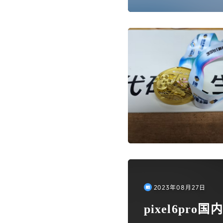
该可以猜到又是一篇闲聊
探索，这次的代价是10
种性价比稍微比较高的e
机可能暂时还不能进行尝
备大概是不行了，因为
真的太方便了。
2023年08月27日
pixel6p