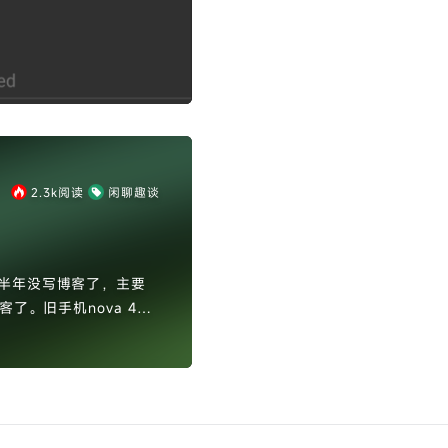
2.3k
阅读
闲聊趣谈
半年没写博客了，主要
了。旧手机nova 4从
也会偶尔出现残影的